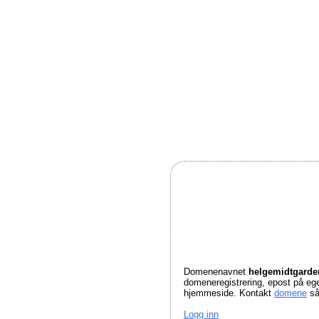
Domenenavnet
helgemidtgard
domeneregistrering, epost på e
hjemmeside. Kontakt
domene
så
Logg inn